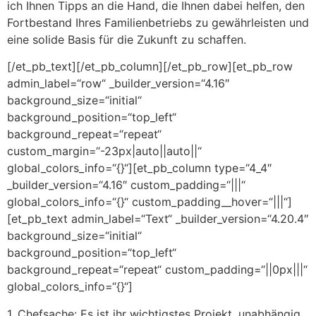
ich Ihnen Tipps an die Hand, die Ihnen dabei helfen, den
Fortbestand Ihres Familienbetriebs zu gewährleisten und
eine solide Basis für die Zukunft zu schaffen.
[/et_pb_text][/et_pb_column][/et_pb_row][et_pb_row
admin_label=“row“ _builder_version=“4.16″
background_size=“initial“
background_position=“top_left“
background_repeat=“repeat“
custom_margin=“-23px|auto||auto||“
global_colors_info=“{}“][et_pb_column type=“4_4″
_builder_version=“4.16″ custom_padding=“|||“
global_colors_info=“{}“ custom_padding__hover=“|||“]
[et_pb_text admin_label=“Text“ _builder_version=“4.20.4″
background_size=“initial“
background_position=“top_left“
background_repeat=“repeat“ custom_padding=“||0px|||“
global_colors_info=“{}“]
1. Chefsache: Es ist ihr wichtigstes Projekt, unabhängig