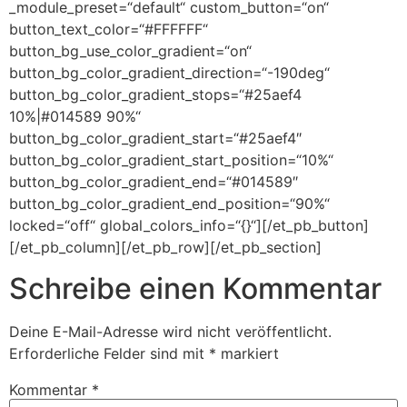
_module_preset=“default“ custom_button=“on“
button_text_color=“#FFFFFF“
button_bg_use_color_gradient=“on“
button_bg_color_gradient_direction=“-190deg“
button_bg_color_gradient_stops=“#25aef4
10%|#014589 90%“
button_bg_color_gradient_start=“#25aef4″
button_bg_color_gradient_start_position=“10%“
button_bg_color_gradient_end=“#014589″
button_bg_color_gradient_end_position=“90%“
locked=“off“ global_colors_info=“{}“][/et_pb_button]
[/et_pb_column][/et_pb_row][/et_pb_section]
Schreibe einen Kommentar
Deine E-Mail-Adresse wird nicht veröffentlicht.
Erforderliche Felder sind mit
*
markiert
Kommentar
*