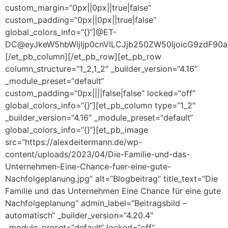
custom_margin=“0px||0px||true|false“
custom_padding=“0px||0px||true|false“
global_colors_info=“{}“]@ET-
DC@eyJkeW5hbWljIjp0cnVlLCJjb250ZW50IjoicG9zdF90aXR
[/et_pb_column][/et_pb_row][et_pb_row
column_structure=“1_2,1_2″ _builder_version=“4.16″
_module_preset=“default“
custom_padding=“0px||||false|false“ locked=“off“
global_colors_info=“{}“][et_pb_column type=“1_2″
_builder_version=“4.16″ _module_preset=“default“
global_colors_info=“{}“][et_pb_image
src=“https://alexdeitermann.de/wp-
content/uploads/2023/04/Die-Familie-und-das-
Unternehmen-Eine-Chance-fuer-eine-gute-
Nachfolgeplanung.jpg“ alt=“Blogbeitrag“ title_text=“Die
Familie und das Unternehmen Eine Chance für eine gute
Nachfolgeplanung“ admin_label=“Beitragsbild –
automatisch“ _builder_version=“4.20.4″
_module_preset=“default“ locked=“off“