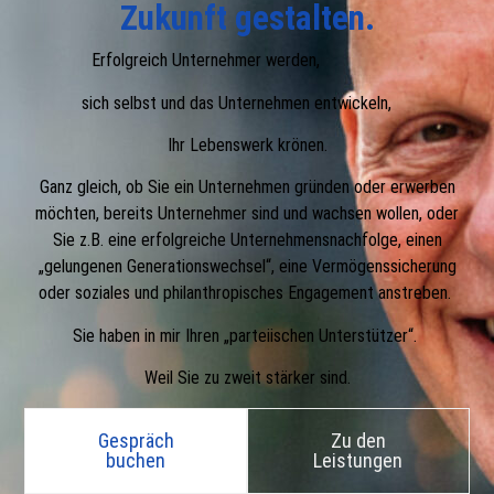
Zukunft gestalten.
Erfolgreich Unternehmer werden,
sich selbst und das Unternehmen entwickeln,
Ihr Lebenswerk krönen.
Ganz gleich, ob Sie ein Unternehmen gründen oder erwerben
möchten, bereits Unternehmer sind und wachsen wollen, oder
Sie z.B. eine erfolgreiche Unternehmensnachfolge, einen
„gelungenen Generationswechsel“, eine Vermögenssicherung
oder soziales und philanthropisches Engagement anstreben.
Sie haben in mir Ihren „parteiischen Unterstützer“.
Weil Sie zu zweit stärker sind.
Gespräch
Zu den
buchen
Leistungen