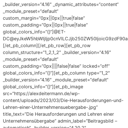
_builder_version=“4.16″ _dynamic_attributes=“content“
_module_preset=“default“
custom_margin=“0px||0px||true|false“
custom_padding=“0px||0px||true|false“
global_colors_info=“{}“]@ET-
DC@eyJkeW5hbWljIjp0cnVlLCJjb250ZW50IjoicG9zdF90aXR
[/et_pb_column][/et_pb_row][et_pb_row
column_structure=“1_2,1_2″ _builder_version=“4.16″
_module_preset=“default“
custom_padding=“0px||||false|false“ locked=“off“
global_colors_info=“{}“][et_pb_column type=“1_2″
_builder_version=“4.16″ _module_preset=“default“
global_colors_info=“{}“][et_pb_image
src=“https://alexdeitermann.de/wp-
content/uploads/2023/03/Die-Herausforderungen-und-
Lehren-einer-Unternehmensuebergabe-.jpg“
title_text=“Die Herausforderungen und Lehren einer
Unternehmensübergabe“ admin_label=“Beitragsbild –
automatisch“ _builder_version=“4.20.2″