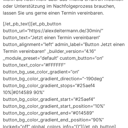
oder Unterstützung im Nachfolgeprozess brauchen,
lassen Sie uns gerne einen Termin vereinbaren.
[/et_pb_text][et_pb_button
button_url=“https://alexdeitermann.de/30min/“
button_text=“Jetzt einen Termin vereinbaren“
button_alignment=“left“ admin_label=“Button Jetzt einen
Termin vereinbaren“ _builder_version=“4.16″
_module_preset=“default“ custom_button=“on“
button_text_color=“#FFFFFF“
button_bg_use_color_gradient=“on“
button_bg_color_gradient_direction=“-190deg“
button_bg_color_gradient_stops=“#25aef4
10%|#014589 90%“
button_bg_color_gradient_start=“#25aef4″
button_bg_color_gradient_start_position=“10%“
button_bg_color_gradient_end=“#014589″
button_bg_color_gradient_end_position=“90%“
locked=“off“ global_colors_info=“{}“][/et_pb_button]